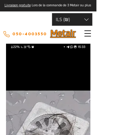
Livraison gratuite
Lors de la commande de 3 Metair ou plus
ILS (₪)
Metair
050-4003550